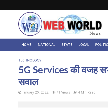
HOME
NATIONAL
STATE
LOCAL
POLITIC
TECHNOLOGY
5G Services की वजह सभी एय
सवाल
January 20, 2022
41 Views
4 Min Read