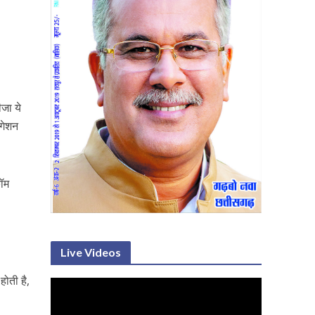
जा ये
िगेशन
कॉम
Live Videos
होती है,