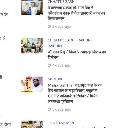
CHHATTISGARH
विधानसभा अध्यक्ष डॉ. रमन सिंह ने
कॉमनवेल्थ पदक विजेता ज्ञानेश्वरी यादव का
ान के
किया सम्मान
3 days ago
र से
CHHATTISGARH
•
RAIPUR
•
RAIPUR CG
डॉ. रमन सिंह ने किया ‘सत्याग्रह‘ किताब का
विमोचन
4 days ago
सी
MUMBAI
Maharashtra: बदलापुर कांड के बाद
शिंदे सरकार का बड़ा फैसला, स्कूलों में
CCTV अनिवार्य; 1 सितंबर से मिलेगा
आत्मरक्षा प्रशिक्षण
5 days ago
े
ENTERTAINMENT
यूज होता