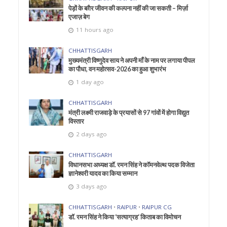
पेड़ों के बग़ैर जीवन की कल्पना नहीं की जा सकती – मिर्ज़ा
एजाज़ बेग
11 hours ago
CHHATTISGARH
मुख्यमंत्री विष्णुदेव साय ने अपनी माँ के नाम पर लगाया पीपल
का पौधा, वन महोत्सव-2026 का हुआ शुभारंभ
1 day ago
CHHATTISGARH
मंत्री लक्ष्मी राजवाड़े के प्रयासों से 97 गांवों में होगा विद्युत
विस्तार
2 days ago
CHHATTISGARH
विधानसभा अध्यक्ष डॉ. रमन सिंह ने कॉमनवेल्थ पदक विजेता
ज्ञानेश्वरी यादव का किया सम्मान
3 days ago
CHHATTISGARH
•
RAIPUR
•
RAIPUR CG
डॉ. रमन सिंह ने किया ‘सत्याग्रह‘ किताब का विमोचन