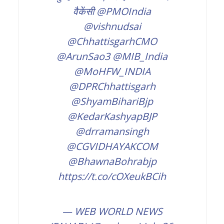
वैकेंसी
@PMOIndia
@vishnudsai
@ChhattisgarhCMO
@ArunSao3
@MIB_India
@MoHFW_INDIA
@DPRChhattisgarh
@ShyamBihariBjp
@KedarKashyapBJP
@drramansingh
@CGVIDHAYAKCOM
@BhawnaBohrabjp
https://t.co/cOXeukBCih
— WEB WORLD NEWS