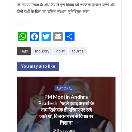
कि न्यायपालिका के और फैसले इस विवाद को स्पष्टता प्रदान करेंगे और
दोनों पक्षों के हितों का उचित संरक्षण सुनिश्चित करेंगे।
Source
W
F
T
E
S
h
ac
w
m
h
Tags
Industry
nclat
source
at
e
itt
ai
ar
s
b
er
l
e
You may also like
A
o
p
o
NATIONAL
p
k
PM Modi in Andhra
Pradesh: ‘पहले हवाई अड्डों के
नाम सिर्फ एक ही परिवार पर रखे
जाते थे’, विजयनगरम से विपक्ष पर
निशाना
5 days ago