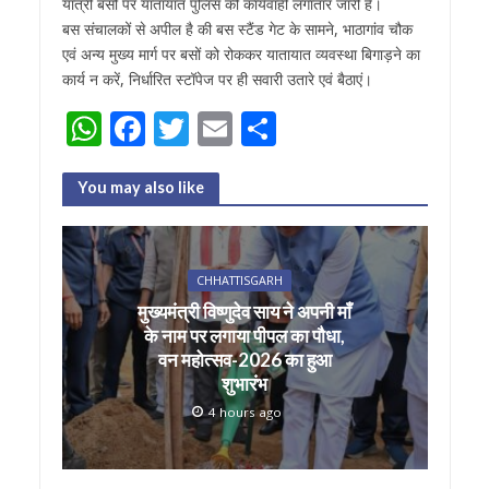
यात्री बसों पर यातायात पुलिस की कार्यवाही लगातार जारी है।
बस संचालकों से अपील है की बस स्टैंड गेट के सामने, भाठागांव चौक
एवं अन्य मुख्य मार्ग पर बसों को रोककर यातायात व्यवस्था बिगाड़ने का
कार्य न करें, निर्धारित स्टॉपेज पर ही सवारी उतारे एवं बैठाएं।
W
F
T
E
S
h
ac
w
m
h
at
e
itt
ai
ar
You may also like
s
b
er
l
e
A
o
CHHATTISGARH
p
o
मुख्यमंत्री विष्णुदेव साय ने अपनी माँ
p
k
के नाम पर लगाया पीपल का पौधा,
वन महोत्सव-2026 का हुआ
शुभारंभ
4 hours ago