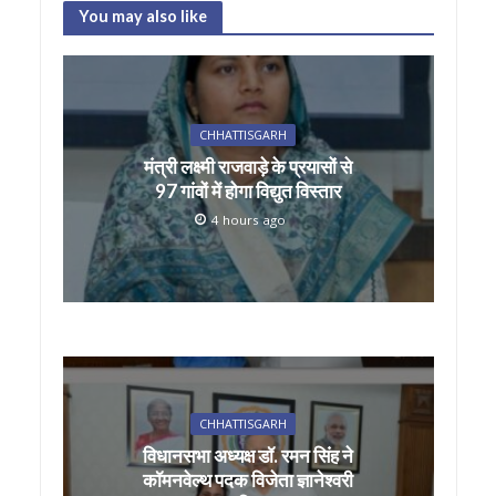
at
e
itt
ai
ar
You may also like
s
b
er
l
e
A
o
p
o
CHHATTISGARH
p
k
मंत्री लक्ष्मी राजवाड़े के प्रयासों से
97 गांवों में होगा विद्युत विस्तार
4 hours ago
CHHATTISGARH
विधानसभा अध्यक्ष डॉ. रमन सिंह ने
कॉमनवेल्थ पदक विजेता ज्ञानेश्वरी