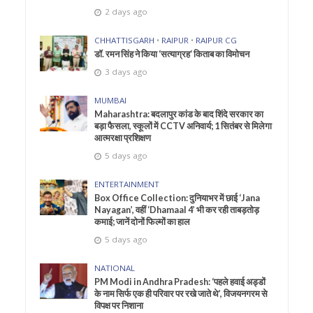
2 days ago
CHHATTISGARH
•
RAIPUR
•
RAIPUR CG
डॉ. रमन सिंह ने किया ‘सत्याग्रह‘ किताब का विमोचन
3 days ago
MUMBAI
Maharashtra: बदलापुर कांड के बाद शिंदे सरकार का
बड़ा फैसला, स्कूलों में CCTV अनिवार्य; 1 सितंबर से मिलेगा
आत्मरक्षा प्रशिक्षण
5 days ago
ENTERTAINMENT
Box Office Collection: दुनियाभर में छाई ‘Jana
Nayagan’, वहीं ‘Dhamaal 4’ भी कर रही ताबड़तोड़
कमाई; जानें दोनों फिल्मों का हाल
5 days ago
NATIONAL
PM Modi in Andhra Pradesh: ‘पहले हवाई अड्डों
के नाम सिर्फ एक ही परिवार पर रखे जाते थे’, विजयनगरम से
विपक्ष पर निशाना