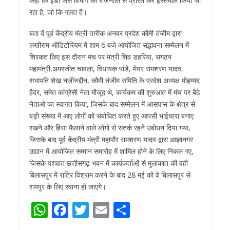
कहा कि ईडी जैसे विभाग को राजनीति से प्रेरित कर इस्तेमाल किया जा
रहा है, जो कि गलत है।
बता दें पूर्व केंद्रीय मंत्री तारीक अनवर प्रदेश कौमी तंजीम द्वारा
लखीराम ऑडिटोरियम में शाम 6 बजे आयोजित सद्भावना सम्मेलन में
शिरकत किए इस दौरान मंच पर मंत्री शिव डहरिया, संगठन
महामंत्री,अमरजीत चावला, विधायक पांडे, मेयर रामशरण यादव,
सभापति शेख नजीरुद्दीन, कौमी तंजीम समिति के प्रदेश अध्यक्ष मोहम्मद
हैदर, समेत कांग्रेसी नेता मौजूद थे, कार्यकम की शुरुआत में मंच पर बैठे
नेताओ का स्वागत किया, जिसके बाद सम्मेलन में आसपास के क्षेत्र से
बड़ी संख्या में आए लोगों को संबोधित करते हुए आपसी भाईचारा बनाए
रखने और हिंसा फैलाने वाले लोगों से सतर्क रहने उबोधन दिया गया,
जिसके बाद पूर्व केंद्रीय मंत्री महापौर रामशरण यादव द्वारा आज्ञानगर
उद्यान में आयोजित सम्मान समारोह में शामिल होने के लिए निकल गए,
जिसके पश्चात छत्तीसगढ़ भवन में कार्यकर्ताओं से मुलाकात की वही
बिलासपुर में रात्रि विश्राम करने के बाद 28 मई को वे बिलासपुर से
रायपुर के लिए रवाना हो जाएंगे।
W
F
T
E
S
h
ac
w
m
h