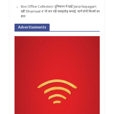
Box Office Collection: दुनियाभर में छाई ‘Jana Nayagan’,
वहीं ‘Dhamaal 4’ भी कर रही ताबड़तोड़ कमाई; जानें दोनों फिल्मों का
हाल
Advertisements