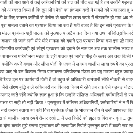
र्यवाही की बात आने से कई अधिकारियों की रात की नींद उड़ गई है तब उन्होंने गड़बड़
ों को आश्वस्त किया है कि तुम लोग पैसों का इंतज़ाम करो मैं मामले को सम्हालता हूं अ
के लिए समस्त कर्मियों से पैंतीस से चालीस लाख रुपये में सैटलमेंट हो गया अब ल
ं पूरा मामला दबाने का प्रयास किया जा रहा है यही वजह है कि इन सारे प्रकरण क
त मंडल प्रबंधक श्री पाठक को मुख्यालय अटैच कर दिया गया तथा परिक्षेत्राधिकार
न क्लास ली जाने लगी धीरे धीरे मामला को दबाने पूरा प्रयास किया गया इस पूरे मामले
विभागीय कार्यवाही एवं संपूर्ण प्रकरण को दबाने के नाम पर अब तक चालीस लाख र
क पानाबरस परियोजना मंडल के श्री पाठक एवं जागेश गौड़ के ऊपर अब तक किसी 
या क्योंकि अपने बचाव और लीपा पोती के एवज में लगभग चालीस लाख रुपये का प्रस
ेखा जाए तो वन विकास निगम पानाबरस परियोजना मंडल का यह मामला बहुत ज्यादा
विधिवत इस पर कार्यवाही होती है तो बहुत से अधिकारी कर्मचारी सीधे नौकरी से बा
े तीक्ष्ण बुद्धि वाले अधिकारी वन विकास निगम में रहेंगे तब तक ऐसे गड़बड़ घोटाल
 जाते रहेंगे क्योंकि ज्ञात हुआ है कि उन्होंने संलिप्त अधिकारी,कर्मचारियों से स्प
ाक्षर या सही तो नही किया ? प्रत्युत्तर में संलिप्त अधिकारियों, कर्मचारियों ने न में 
ी नही करना बताया था वही वित्त प्रबंधक लेखा के भोजराज जैन ने उन्हें आश्वस्त क
ीस से चालीस लाख रुपये तैयार रखो … मैं उस रिपोर्ट को झूठा साबित कर दूंगा … तु
 का दौरा करके मुझे गणना मूल्यांकन की सत्यापित रिपोर्ट प्रस्तुत करो मैं बाकी सब स