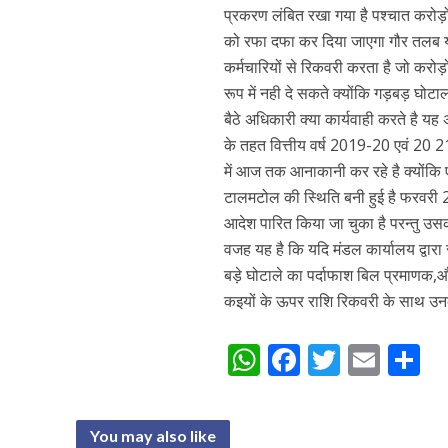
प्रकरण लंबित रखा गया है पश्चात करोड़ों
को रफा दफा कर दिया जाएगा गौर तलब यह 
कर्मचारियों से रिकवरी करता है जो करोड़ों
रूप में नही दे सकते क्योंकि गड़बड़ घोटा
बैठे अधिकारी क्या कार्यवाही करते है यह 
के तहत वित्तीय वर्ष 2019-20 एवं 20 21
में आज तक आनाकानी कर रहे है क्योंकि 
टालमटोल की स्थिति बनी हुई है फरवरी 22
आदेश पारित किया जा चुका है परन्तु उस
वजह यह है कि यदि मंडल कार्यालय द्वार
बड़े घोटाले का पर्दाफाश बिल प्रमाणक,औ
कइयों के ऊपर राशि रिकवरी के साथ उन
W
F
T
E
S
h
ac
w
m
h
at
e
itt
ai
a
You may also like