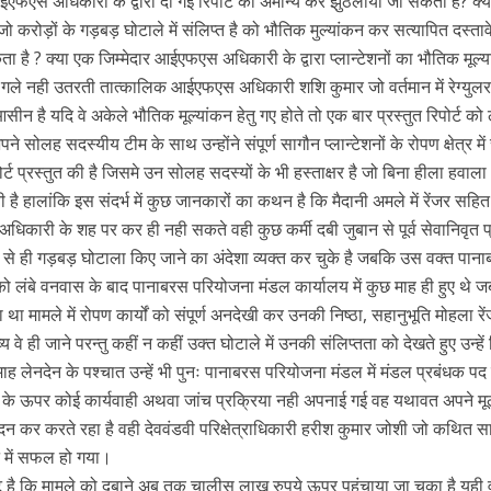
एफएस अधिकारी के द्वारा दी गई रिपोर्ट को अमान्य कर झुठलाया जा सकता है? क्या
जो करोड़ों के गड़बड़ घोटाले में संलिप्त है को भौतिक मुल्यांकन कर सत्यापित दस्ता
ा है ? क्या एक जिम्मेदार आईएफएस अधिकारी के द्वारा प्लान्टेशनों का भौतिक मूल्
छ गले नही उतरती तात्कालिक आईएफएस अधिकारी शशि कुमार जो वर्तमान में रेग्युल
सीन है यदि वे अकेले भौतिक मूल्यांकन हेतु गए होते तो एक बार प्रस्तुत रिपोर्ट को
े सोलह सदस्यीय टीम के साथ उन्होंने संपूर्ण सागौन प्लान्टेशनों के रोपण क्षेत्र में 
ोर्ट प्रस्तुत की है जिसमे उन सोलह सदस्यों के भी हस्ताक्षर है जो बिना हीला हवाल
 है हालांकि इस संदर्भ में कुछ जानकारों का कथन है कि मैदानी अमले में रेंजर सहित
अधिकारी के शह पर कर ही नही सकते वही कुछ कर्मी दबी जुबान से पूर्व सेवानिवृत प
 से ही गड़बड़ घोटाला किए जाने का अंदेशा व्यक्त कर चुके है जबकि उस वक्त पान
ो लंबे वनवास के बाद पानाबरस परियोजना मंडल कार्यालय में कुछ माह ही हुए थे ज
ा था मामले में रोपण कार्यों को संपूर्ण अनदेखी कर उनकी निष्ठा, सहानुभूति मोहला रे
वे ही जाने परन्तु कहीं न कहीं उक्त घोटाले में उनकी संलिप्तता को देखते हुए उन्हें
 लेनदेन के पश्चात उन्हें भी पुनः पानाबरस परियोजना मंडल में मंडल प्रबंधक पद
ड़ के ऊपर कोई कार्यवाही अथवा जांच प्रक्रिया नही अपनाई गई वह यथावत अपने म
दन कर करते रहा है वही देववंडवी परिक्षेत्राधिकारी हरीश कुमार जोशी जो कथित स
ने में सफल हो गया।
ाहट है कि मामले को दबाने अब तक चालीस लाख रुपये ऊपर पहुंचाया जा चुका है यही 