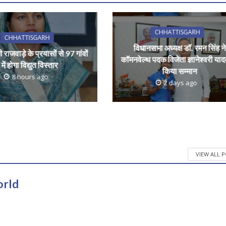
CHHATTISGARH
CHHATTISGARH
विधानसभा अध्यक्ष डॉ. रमन सिंह ने
्मी राजवाड़े के प्रयासों से 97 गांवों
कॉमनवेल्थ पदक विजेता ज्ञानेश्वरी या
में होगा विद्युत विस्तार
किया सम्मान
8 hours ago
2 days ago
VIEW ALL 
orld