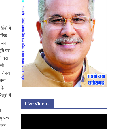
यों में
बल्कि
योजना
ूमि पर
में दस
्सी
ी रोपण
ोजना
 के
रों में
Live Videos
ा
े पृथक
न कर