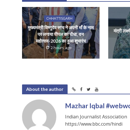
s
b
er
l
e
A
o
p
o
CHHATTISGARH
p
k
मुख्यमंत्री विष्णुदेव साय ने अपनी माँ के नाम
मंत्री लक्ष
पर लगाया पीपल का पौधा, वन
महोत्सव-2026 का हुआ शुभारंभ
2 hours ago
About the author
Mazhar Iqbal #webw
Indian Journalist Association
https://www.bbc.com/hindi