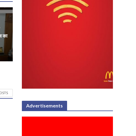
दव का
POSTS
Advertisements