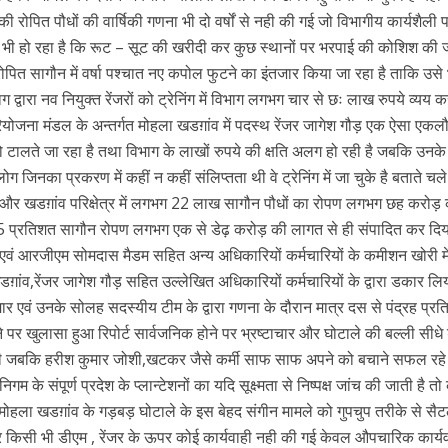
ी रोपित पौधों की वार्षिकी गणना भी दो वर्षों से नही की गई जो विभागीय कार्यशैली 
यह भी हो रहा है कि रूट – सूट की खरीदी कर कुछ स्थानों पर भरपाई की कोशिश की 
ें रोपित सागौन में वर्षा पश्चात नए कपोल फुटने का इंतजार किया जा रहा है ताकि उसे
्वारा नव नियुक्त रेंजरों को ट्रेनिंग में विभाग लगभग चार से छः लाख रुपये व्यय क
योजना मंडल के अन्तर्गत मोहला खडग़ांव में पदस्थ रेंजर जागेश गौड़ एक ऐसा एकल
ंग को टालते जा रहा है तथा विभाग के लाखों रुपये की क्षति अलग हो रही है जबकि उनके
जिनका प्रकरण में कहीं न कहीं संलिप्तता थी वे ट्रेनिंग में जा चुके है बताते चल
ला और खडग़ांव परिक्षेत्र में लगभग 22 लाख सागौन पौधों का रोपण लगभग छह करोड़
5 प्रतिशत सागौन रोपण लगभग एक से डेढ़ करोड़ की लागत से ही संपादित कर दिय
एवं आरजीएम सोमदास मैडम सहित अन्य अधिकारियों कर्मचारियों के कमीशन खोरी में 
ांव,रेंजर जागेश गौड़ सहित उल्लेखित अधिकारियों कर्मचारियों के द्वारा डकार लि
ं उनके सोलह सदस्यीय टीम के द्वारा गणना के दौरान मात्र दस से पंद्रह प्र
 पर खुलासा हुआ रिपोर्ट सार्वजनिक होने पर भ्रष्टाचार और घोटाले की बल्ली सीधे
री जबकि हरीश कुमार जोशी,खटकर जैसे कर्मी साफ साफ अपने को बचाने सफल रहे
के संपूर्ण प्रदेश के प्लान्टेशनों का यदि सूक्ष्मता से निष्पक्ष जांच की जाती है त
कि मोहला खडग़ांव के गड़बड़ घोटाले के इस बेहद संगीन मामले को गुपचुप तरीके से सैट
िसी भी डीएम , रेंजर के ऊपर कोई कार्यवाही नही की गई केवल औपचारिक कार्य