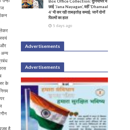
 उन्ही
Box Office Collection: दुनियाभर में
छाई ‘Jana Nayagan’, वहीं ‘Dhamaal
वेज
4’ भी कर रही ताबड़तोड़ कमाई; जानें दोनों
यांकन
फिल्मों का हाल
र
5 days ago
 लेकर
स्वयं
ा और
Advertisements
 अन्य
्रबंध
Advertisements
ाबरस
ब
ंजर के
 निगम
 पर
ूल
ागौन
वजह है