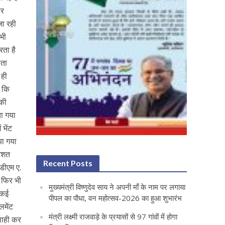
पर
जा रही
 भी
रता है
ौता
 ही
े कि
 की
ा गया
भेंट
या गया
तिशत
Recent Posts
 डीएम ए.
 फिर भी
मुख्यमंत्री विष्णुदेव साय ने अपनी माँ के नाम पर लगाया
ो कई
पीपल का पौधा, वन महोत्सव-2026 का हुआ शुभारंभ
लमेंट
मंत्री लक्ष्मी राजवाड़े के प्रयासों से 97 गांवों में होगा
वाही कर