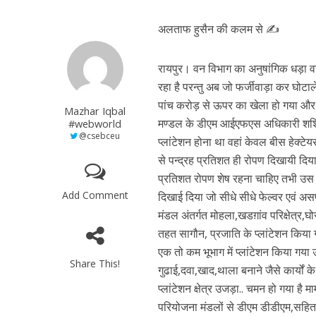
अलताफ हुसैन की कलम से ✍
रायपुर। वन विभाग का अनुषांगिक धड़ा वन 
रहा है परन्तु अब जो फर्जीवाड़ा कर घोट
पांच करोड़ से ऊपर का खेला हो गया और
Mazhar Iqbal
मण्डल के डीएम आईएफएस अधिकारी शशि कुमार
#webworld
@csebceu
प्लांटेशन होना था वहां केवल बीस हेक्टेयर
से पन्द्रह प्रतिशत ही रोपण दिखायी दिया 
प्रतिशत रोपण शेष रहना चाहिए तभी उस प्
Add Comment
दिखाई दिया जो सीधे सीधे फेल्वर एवं 
मंडल अंतर्गत मोहला,खडग़ांव परिक्षेत्र,घोस
तहत सागौन, प्रजाति के प्लांटेशन किया गय
एक तो कम भूभाग में प्लांटेशन किया गया उस
Share This!
गुढाई,दवा,खाद,थाला बनाने जैसे कार्यों
प्लांटेशन क्षेत्र उजड़ा.. चमन हो गया ह
परियोजना मंडलों से डीएम डीडीएम,सहित र