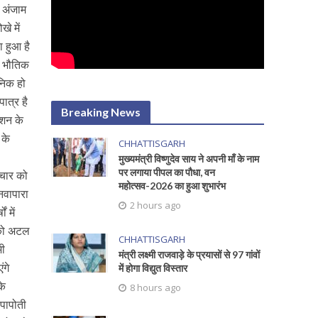
ो अंजाम
े में
ा हुआ है
क भौतिक
जनिक हो
ात्र है
Breaking News
ेशन के
 के
CHHATTISGARH
मुख्यमंत्री विष्णुदेव साय ने अपनी माँ के नाम
पर लगाया पीपल का पौधा, वन
ाचार को
महोत्सव-2026 का हुआ शुभारंभ
नवापारा
2 hours ago
ं में
ं को अटल
CHHATTISGARH
भी
मंत्री लक्ष्मी राजवाड़े के प्रयासों से 97 गांवों
ंगे
में होगा विद्युत विस्तार
के
8 hours ago
ीपापोती