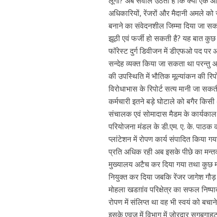
लूंगा? अब सवाल उठता है कि क्या एक आई
अधिकारियों, रेंजरों और मैदानी अमले को 
बनाने का संवेदनशील जिम्मा दिया जा सकत
झूठी एवं फर्जी हो सकती है? यह बात कु
फॉरेस्ट दुर्ग डिवीजन में डीएफओ पद पर आ
सन्देह व्यक्त किया जा सकता था परन्तु अपन
की उपस्थिति में भौतिक मूल्यांकन की रिप
विरोधाभास के रिपोर्ट सत्य मानी जा सकती
कर्मचारी इतने बड़े घोटाले को बगैर किसी 
संचालक एवं सोमादास मैडम के कार्यकाल
परियोजना मंडल के डी.एम. ए. के. पाठक क
प्लांटेशन में रोपण कार्य संपादित किया गय
प्रति अधिक रही अब इसके पीछे का मन्तव्य 
मुख्यालय अटैच कर दिया गया तथा कुछ माह
नियुक्त कर दिया जबकि रेंजर जागेश गौ
मोहला खडग़ांव परिक्षेत्र का सफल निष्पा
रोपण में संलिप्त था वह भी स्वयं को बचा
इसके एवज में विभाग में जोरदार सुगबुग