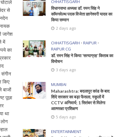
CHHATTISGARH
 घोटाले
विधानसभा अध्यक्ष डॉ. रमन सिंह ने
ंदर से
कॉमनवेल्थ पदक विजेता ज्ञानेश्वरी यादव का
ेनदेन
किया सम्मान
े नायक
2 days ago
ी जागेश
 में
CHHATTISGARH
•
RAIPUR
•
RAIPUR CG
ुपये का
डॉ. रमन सिंह ने किया ‘सत्याग्रह‘ किताब का
प्रकार
विमोचन
ाद
3 days ago
 संगीन
हर किए
MUMBAI
े बाजों
Maharashtra: बदलापुर कांड के बाद
शिंदे सरकार का बड़ा फैसला, स्कूलों में
ष्ट पूछा
CCTV अनिवार्य; 1 सितंबर से मिलेगा
सिर
आत्मरक्षा प्रशिक्षण
िया था
5 days ago
म लोग
म्हाल
ENTERTAINMENT