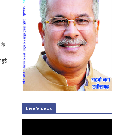
 के
 हुई
Live Videos