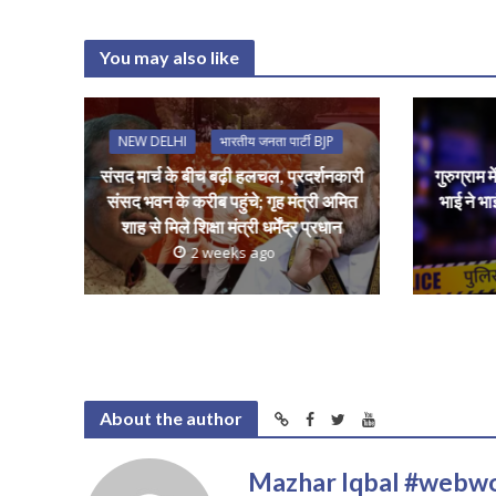
h
ac
w
m
h
at
e
itt
ai
a
You may also like
s
b
er
l
e
A
o
p
o
NEW DELHI
भारतीय जनता पार्टी BJP
p
k
संसद मार्च के बीच बढ़ी हलचल, प्रदर्शनकारी
गुरुग्राम
संसद भवन के करीब पहुंचे; गृह मंत्री अमित
भाई ने भा
शाह से मिले शिक्षा मंत्री धर्मेंद्र प्रधान
2 weeks ago
About the author
Mazhar Iqbal #webw