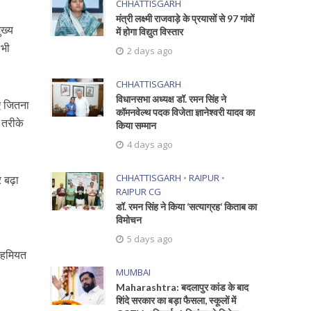
CHHATTISGARH
मंत्री लक्ष्मी राजवाड़े के प्रयासों से 97 गांवों
ुख्य
में होगा विद्युत विस्तार
 भी
2 days ago
CHHATTISGARH
विधानसभा अध्यक्ष डॉ. रमन सिंह ने
िए जितना
कॉमनवेल्थ पदक विजेता ज्ञानेश्वरी यादव का
 तरीके
किया सम्मान
4 days ago
CHHATTISGARH
•
RAIPUR
•
 बढ़ा
RAIPUR CG
डॉ. रमन सिंह ने किया ‘सत्याग्रह‘ किताब का
विमोचन
।
5 days ago
 अहमियत
MUMBAI
Maharashtra: बदलापुर कांड के बाद
शिंदे सरकार का बड़ा फैसला, स्कूलों में