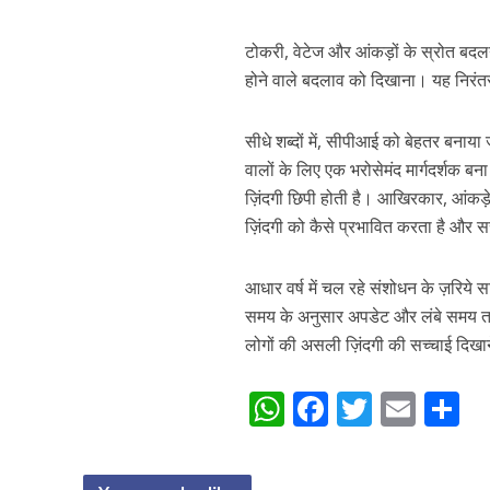
टोकरी, वेटेज और आंकड़ों के स्रोत बदलने
होने वाले बदलाव को दिखाना। यह निरंत
सीधे शब्दों में, सीपीआई को बेहतर बनाया 
वालों के लिए एक भरोसेमंद मार्गदर्शक बन
ज़िंदगी छिपी होती है। आखिरकार, आंकड़े ल
ज़िंदगी को कैसे प्रभावित करता है और स
आधार वर्ष में चल रहे संशोधन के ज़रिये 
समय के अनुसार अपडेट और लंबे समय तक 
लोगों की असली ज़िंदगी की सच्चाई दिखा
W
F
T
E
S
h
ac
w
m
h
at
e
itt
ai
a