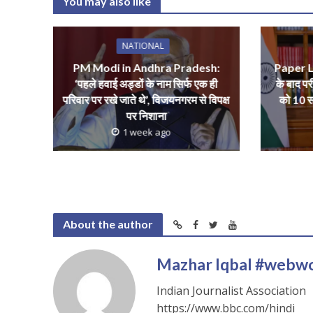
You may also like
s
b
er
l
e
A
o
NATIONAL
p
o
PM Modi in Andhra Pradesh:
Paper Le
p
k
‘पहले हवाई अड्डों के नाम सिर्फ एक ही
के बाद पर
परिवार पर रखे जाते थे’, विजयनगरम से विपक्ष
को 10 स
पर निशाना
1 week ago
About the author
Mazhar Iqbal #webw
Indian Journalist Association
https://www.bbc.com/hindi