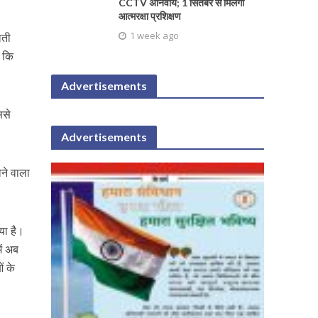
CCTV अनिवार्य; 1 सितंबर से मिलेगा
आत्मरक्षा प्रशिक्षण
1 week ago
लती
ा कि
Advertisements
ससे
Advertisements
ने वाला
।
या है।
ें अब
ं के