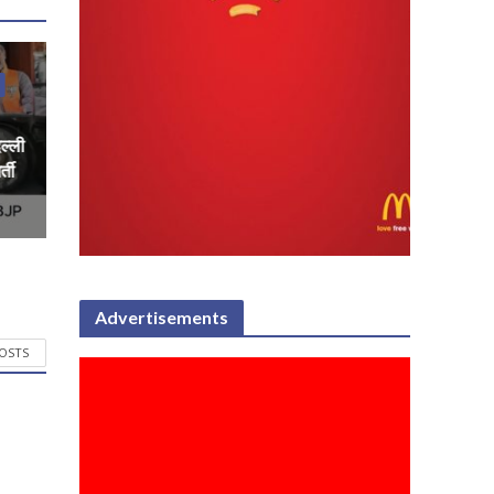
िल्ली
्ती
Advertisements
POSTS