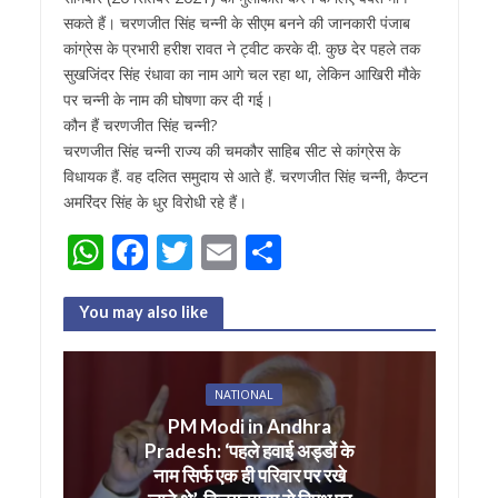
सकते हैं। चरणजीत सिंह चन्नी के सीएम बनने की जानकारी पंजाब
कांग्रेस के प्रभारी हरीश रावत ने ट्वीट करके दी. कुछ देर पहले तक
सुखजिंदर सिंह रंधावा का नाम आगे चल रहा था, लेकिन आखिरी मौके
पर चन्नी के नाम की घोषणा कर दी गई।
कौन हैं चरणजीत सिंह चन्नी?
चरणजीत सिंह चन्नी राज्य की चमकौर साहिब सीट से कांग्रेस के
विधायक हैं. वह दलित समुदाय से आते हैं. चरणजीत सिंह चन्नी, कैप्टन
अमरिंदर सिंह के धुर विरोधी रहे हैं।
W
F
T
E
S
h
ac
w
m
h
at
e
itt
ai
ar
You may also like
s
b
er
l
e
A
o
NATIONAL
p
o
PM Modi in Andhra
Pradesh: ‘पहले हवाई अड्डों के
p
k
नाम सिर्फ एक ही परिवार पर रखे