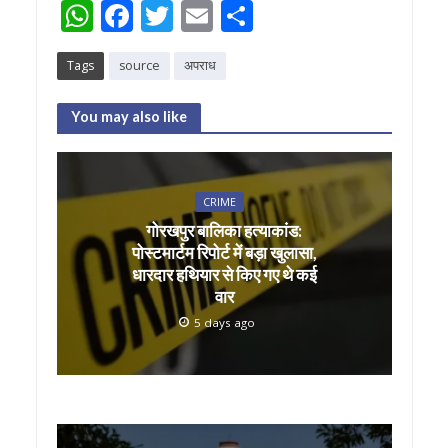
W
F
T
E
S
h
ac
w
m
h
Tags
source
अपराध
at
e
itt
ai
ar
s
b
er
l
e
You may also like
A
o
p
o
p
k
CRIME
गोरखपुर बालिका हत्याकांड:
पोस्टमार्टम रिपोर्ट में बड़ा खुलासा,
धारदार हथियार से किए गए थे कई
वार
5 days ago