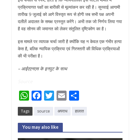
प्रक्रियागत पक्षों का बारीकी से मूल्यांकन कर रही है। सुनवाई आगामी
तारीख 9 जुलाई को आगे विस्तृत रूप से होगी जब सभी पक्ष अपनी
दलीलें अदालत के समक्ष प्रस्तुत करेंगे। अभी तक जो निर्णय लिया गया
है वह सोनम की जमानत को लेकर संतुलित दृष्टिकोण का है।
इस मामले पर व्यापक चर्चा जारी है क्योंकि यह न केवल एक गंभीर हत्या
केस है, बल्कि न्यायिक प्रक्रिया एवं गिरफ्तारी की विधिक प्रक्रियाओं
की भी परीक्षा है।
– आईएएनएस के इनपुट के साथ
Source
W
F
T
E
S
h
ac
w
m
h
Tags
source
अपराध
हालात
at
e
itt
ai
ar
s
b
er
l
e
You may also like
A
o