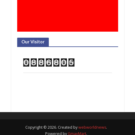
Our Visitor
Copyright © 2026. Created by
webworldnews
.
Powered by
GmaxMart
.