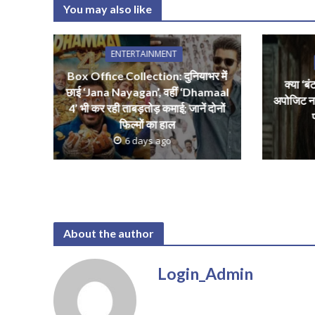
at
e
itt
ai
a
You may also like
s
b
er
l
e
A
o
ENTERTAINMENT
p
o
Box Office Collection: दुनियाभर में
p
k
क्या ‘ब
छाई ‘Jana Nayagan’, वहीं ‘Dhamaal
अपोजिट न
4’ भी कर रही ताबड़तोड़ कमाई; जानें दोनों
फिल्मों का हाल
6 days ago
About the author
Login_Admin