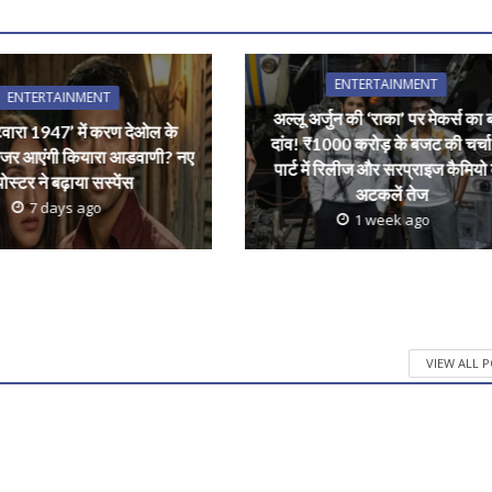
r
ENTERTAINMENT
ENTERTAINMENT
अल्लू अर्जुन की ‘राका’ पर मेकर्स का 
ंटवारा 1947’ में करण देओल के
दांव! ₹1000 करोड़ के बजट की चर्चा
जर आएंगी कियारा आडवाणी? नए
पार्ट में रिलीज और सरप्राइज कैमियो
पोस्टर ने बढ़ाया सस्पेंस
अटकलें तेज
7 days ago
1 week ago
VIEW ALL 