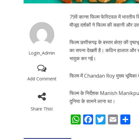
79वें कान्स फिल्म फेस्टिवल में भारती
मौजूद दर्शकों ने फिल्म की कहानी और
फिल्म छत्तीसगढ़ के बस्तर क्षेत्र की प
का सपना देखती है। कठिन हालात और सीम
Login_Admin
भावुक कर गई।
फिल्म में
Chandan Roy
मुख्य भूमिका
Add Comment
फिल्म के निर्देशक
Manish Manikpu
दुनिया के सामने लाना था।
Share This!
W
F
T
E
S
h
ac
w
m
h