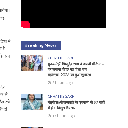
जायेगा।
 रहा
िशा में
Breaking News
 में
 के रूप
CHHATTISGARH
मुख्यमंत्री विष्णुदेव साय ने अपनी माँ के नाम
पर लगाया पीपल का पौधा, वन
महोत्सव-2026 का हुआ शुभारंभ
ा
8 hours ago
देश,
शभर से
CHHATTISGARH
्रैल को
मंत्री लक्ष्मी राजवाड़े के प्रयासों से 97 गांवों
में होगा विद्युत विस्तार
री दी
13 hours ago