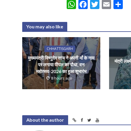
W
F
T
E
S
h
ac
w
m
h
at
e
itt
ai
a
You may also like
s
b
er
l
e
A
o
p
o
CHHATTISGARH
p
k
मुख्यमंत्री विष्णुदेव साय ने अपनी माँ के नाम
मंत्री लक्ष
पर लगाया पीपल का पौधा, वन
महोत्सव-2026 का हुआ शुभारंभ
8 hours ago
About the author