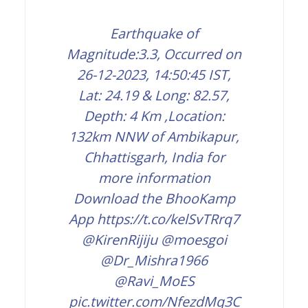
Earthquake of
Magnitude:3.3, Occurred on
26-12-2023, 14:50:45 IST,
Lat: 24.19 & Long: 82.57,
Depth: 4 Km ,Location:
132km NNW of Ambikapur,
Chhattisgarh, India for
more information
Download the BhooKamp
App
https://t.co/kelSvTRrq7
@KirenRijiju
@moesgoi
@Dr_Mishra1966
@Ravi_MoES
pic.twitter.com/NfezdMq3C