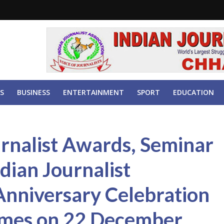
S
BUSINESS
ENTERTAINMENT
SPORT
EDUCATION
urnalist Awards, Seminar
dian Journalist
Anniversary Celebration
imes on 22 December..