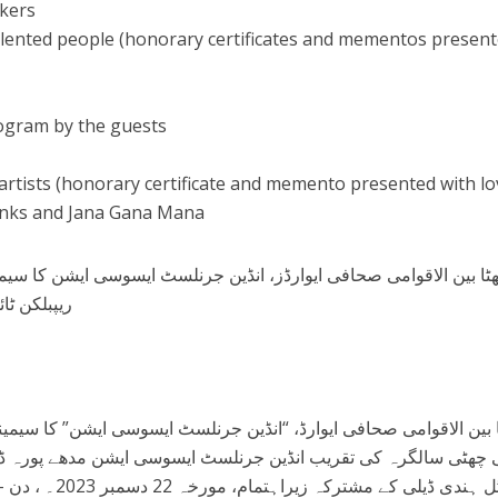
akers
talented people (honorary certificates and mementos presen
rogram by the guests
 artists (honorary certificate and memento presented with lo
hanks and Jana Gana Mana
ریپبلکن ٹا
ا بین الاقوامی صحافی ایوارڈ، “انڈین جرنلسٹ ایسوسی ایشن” کا سیمینا
چھٹی سالگرہ کی تقریب انڈین جرنلسٹ ایسوسی ایشن مدھے پورہ ڈسٹ