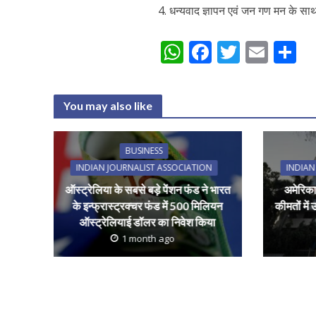
4. धन्यवाद ज्ञापन एवं जन गण मन के स
W
F
T
E
S
h
ac
w
m
h
at
e
itt
ai
a
You may also like
s
b
er
l
e
A
o
BUSINESS
p
o
INDIAN JOURNALIST ASSOCIATION
INDIAN
p
k
ऑस्ट्रेलिया के सबसे बड़े पेंशन फंड ने भारत
अमेरिका
के इन्फ्रास्ट्रक्चर फंड में 500 मिलियन
कीमतों में
ऑस्ट्रेलियाई डॉलर का निवेश किया
1 month ago