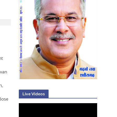
nt
avan
n,
Live Videos
 Bose