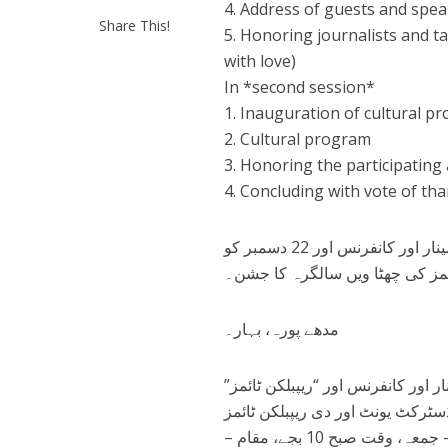
4. Address of guests and spe
Share This!
5. Honoring journalists and 
with love)
In *second session*
1. Inauguration of cultural p
2. Cultural program
3. Honoring the participating
4. Concluding with vote of t
چھٹا بین الاقوامی صحافی ایوارڈز، انڈین جرنلسٹ ایسوسی ایشن کا سیمینار اور کانفرنس اور 22 دسمبر کو
ئمز کی چھٹا ویں سالگرہ کا جشن۔
مدھے پورہ، بہار۔
ر اور کانفرنس اور “ریپبلکن ٹائمز
رکٹ یونٹ اور دی ریپبلکن ٹائمز
ڈیجیٹل ہندی ڈیلی کے مشترکہ زیراہتمام، مورخہ 22 دسمبر 2023۔ ، دن – جمعہ، وقت صبح 10 بجے، مقام –