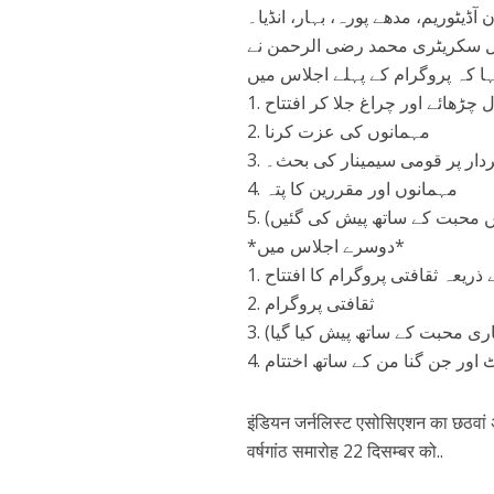
ن آڈیٹوریم، مدھے پورہ، بہار، انڈیا۔
رل سکریٹری محمد رضی الرحمن نے
ا کہ پروگرام کے پہلے اجلاس میں
1. ڑھائے اور چراغ جلا کر افتتاح
2. مہمانوں کی عزت کرنا
3. ر پر قومی سیمینار کی بحث۔
4. مہمانوں اور مقررین کا پتہ
5. ں محبت کے ساتھ پیش کی گئیں
*دوسرے اجلاس میں*
1. ریعہ ثقافتی پروگرام کا افتتاح
2. ثقافتی پروگرام
3. ری محبت کے ساتھ پیش کیا گیا
4. ور جن گنا من کے ساتھ اختتام
इंडियन जर्नलिस्ट एसोसिएशन का छठवां अंत
वर्षगांठ समारोह 22 दिसम्बर को..