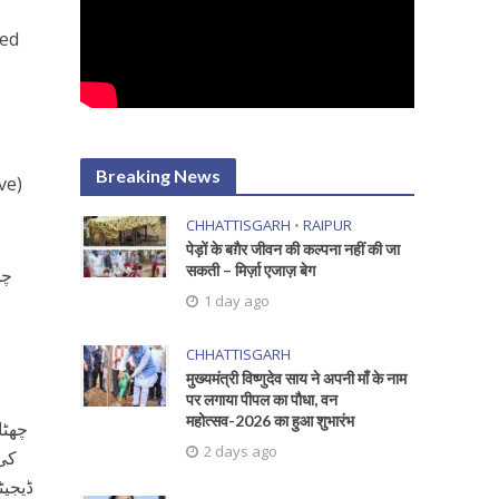
ted
Breaking News
ve)
CHHATTISGARH
•
RAIPUR
पेड़ों के बग़ैर जीवन की कल्पना नहीं की जा
सकती – मिर्ज़ा एजाज़ बेग
1 day ago
CHHATTISGARH
मुख्यमंत्री विष्णुदेव साय ने अपनी माँ के नाम
पर लगाया पीपल का पौधा, वन
महोत्सव-2026 का हुआ शुभारंभ
چھٹ”
2 days ago
کی 