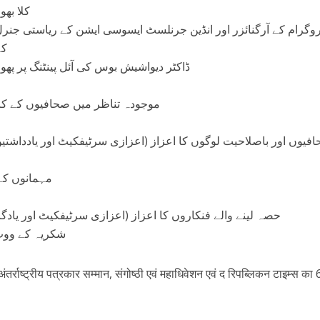
کلا بھو
وگرام کے آرگنائزر اور انڈین جرنلسٹ ایسوسی ایشن کے ریاستی جن
کہ
ڈاکٹر دیواشیش بوس کی آئل پینٹنگ پر پھول چ
موجودہ تناظر میں صحافیوں کے کردا
افیوں اور باصلاحیت لوگوں کا اعزاز (اعزازی سرٹیفکیٹ اور یادداشتی
مہمانوں کے ذ
حصہ لینے والے فنکاروں کا اعزاز (اعزازی سرٹیفکیٹ اور یادگا)
شکریہ کے ووٹ ا
र्राष्ट्रीय पत्रकार सम्मान, संगोष्ठी एवं महाधिवेशन एवं द रिपब्लिकन टाइम्स का 6