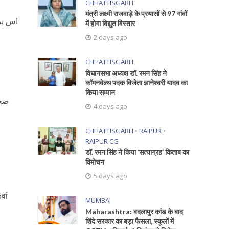
CHHATTISGARH
मंत्री लक्ष्मी राजवाड़े के प्रयासों से 97 गांवों
اس پر
में होगा विद्युत विस्तार
2 days ago
CHHATTISGARH
विधानसभा अध्यक्ष डॉ. रमन सिंह ने
कॉमनवेल्थ पदक विजेता ज्ञानेश्वरी यादव का
किया सम्मान
صح)
4 days ago
CHHATTISGARH
•
RAIPUR
•
RAIPUR CG
डॉ. रमन सिंह ने किया ‘सत्याग्रह‘ किताब का
विमोचन
5 days ago
वां
MUMBAI
Maharashtra: बदलापुर कांड के बाद
शिंदे सरकार का बड़ा फैसला, स्कूलों में