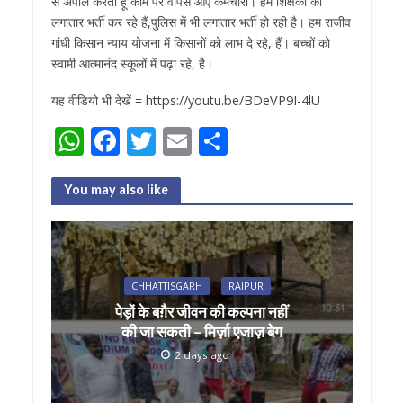
से अपील करता हूं काम पर वापस आएं कर्मचारी। हम शिक्षकों की
लगातार भर्ती कर रहे हैं,पुलिस में भी लगातार भर्ती हो रही है। हम राजीव
गांधी किसान न्याय योजना में किसानों को लाभ दे रहे, हैं। बच्चों को
स्वामी आत्मानंद स्कूलों में पढ़ा रहे, है।
यह वीडियो भी देखें = https://youtu.be/BDeVP9I-4lU
W
F
T
E
S
h
ac
w
m
h
at
e
itt
ai
ar
You may also like
s
b
er
l
e
A
o
p
o
CHHATTISGARH
RAIPUR
p
k
पेड़ों के बग़ैर जीवन की कल्पना नहीं
की जा सकती – मिर्ज़ा एजाज़ बेग
2 days ago