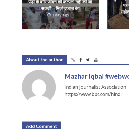
p
k
पेड़ों के बग़ैर जीवन की कल्पना नहीं की जा
पर 
सकती – मिर्ज़ा एजाज़ बेग
महोत
1 day ago
About the author
Mazhar Iqbal #webw
Indian Journalist Association
https://www.bbc.com/hindi
Add Comment