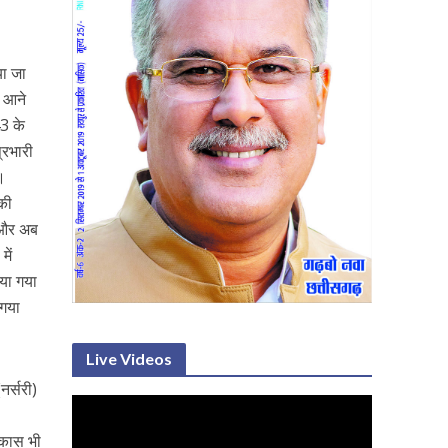
या जा
र आने
43 के
्रभारी
ी।
 की
ा और अब
में
िया गया
 गया
Live Videos
नर्सरी)
विकास भी