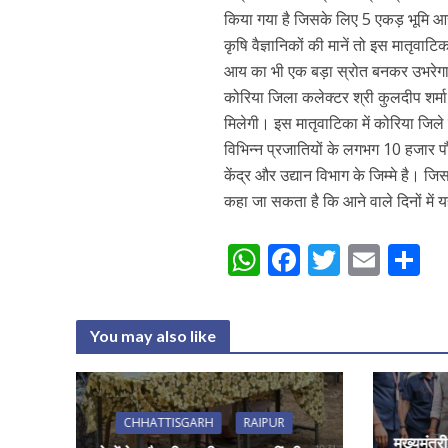
किया गया है जिसके लिए 5 एकड़ भूमि आरक्
कृषि वैज्ञानिकों की मानें तो इस मातृवाट
आय का भी एक बड़ा स्रोत बनकर उभरेग
कोरिया जिला कलेक्टर श्री कुलदीप शर्
मिलेगी। इस मातृवाटिका में कोरिया जिले क
विभिन्न प्रजातियों के लगभग 10 हजार पौ
केंद्र और उद्यान विभाग के जिम्मे है। जिस
कहा जा सकता है कि आने वाले दिनों में यह
W
F
T
E
S
h
ac
w
m
h
at
e
itt
ai
a
You may also like
s
b
er
l
e
A
o
p
o
CHHATTISGARH
RAIPUR
मुख्यमंत्र