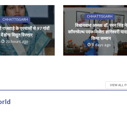
CHHATTISGARH
CHHATTISGARH
विधानसभा अध्यक्ष डॉ. रमन सिंह ने
्मी राजवाड़े के प्रयासों से 97 गांवों
कॉमनवेल्थ पदक विजेता ज्ञानेश्वरी या
में होगा विद्युत विस्तार
किया सम्मान
20 hours ago
3 days ago
VIEW ALL 
orld