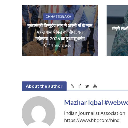
p
k
CHHATTISGARH
मुख्यमंत्री विष्णुदेव साय ने अपनी माँ के नाम
मंत्री लक्ष
पर लगाया पीपल का पौधा, वन
महोत्सव-2026 का हुआ शुभारंभ
14 hours ago
About the author
Mazhar Iqbal #webw
Indian Journalist Association
https://www.bbc.com/hindi