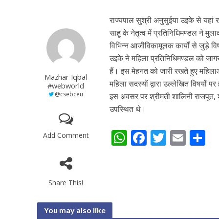
राज्यपाल सुश्री अनुसुईया उइके से यहां
साहू के नेतृत्व में प्रतिनिधिमण्डल ने 
विभिन्न आजीविकामूलक कार्यों से जुड़े व
उइके ने महिला प्रतिनिधिमण्डल को जाग
हैं। इस मेहनत को जारी रखते हुए महिला
Mazhar Iqbal
महिला सदस्यों द्वारा उल्लेखित विषयों
#webworld
@csebceu
इस अवसर पर श्रीमती शालिनी राजपूत, श्र
उपस्थित थे।
W
F
T
E
S
Add Comment
h
ac
w
m
h
at
e
itt
ai
a
s
b
er
l
e
Share This!
A
o
You may also like
p
o