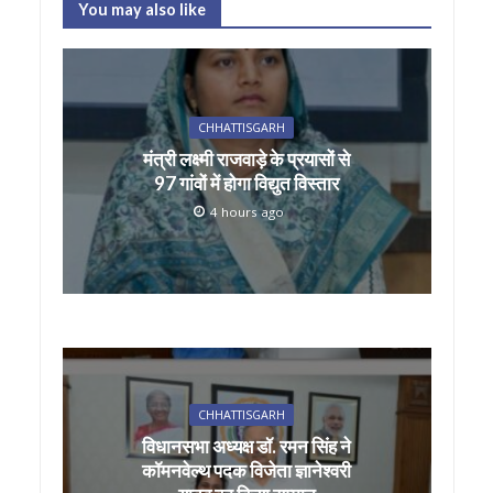
at
e
itt
ai
ar
You may also like
s
b
er
l
e
A
o
p
o
CHHATTISGARH
p
k
मंत्री लक्ष्मी राजवाड़े के प्रयासों से
97 गांवों में होगा विद्युत विस्तार
4 hours ago
CHHATTISGARH
विधानसभा अध्यक्ष डॉ. रमन सिंह ने
कॉमनवेल्थ पदक विजेता ज्ञानेश्वरी