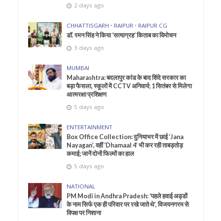
2 days ago
CHHATTISGARH
•
RAIPUR
•
RAIPUR CG
डॉ. रमन सिंह ने किया ‘सत्याग्रह‘ किताब का विमोचन
3 days ago
MUMBAI
Maharashtra: बदलापुर कांड के बाद शिंदे सरकार का
बड़ा फैसला, स्कूलों में CCTV अनिवार्य; 1 सितंबर से मिलेगा
आत्मरक्षा प्रशिक्षण
5 days ago
ENTERTAINMENT
Box Office Collection: दुनियाभर में छाई ‘Jana
Nayagan’, वहीं ‘Dhamaal 4’ भी कर रही ताबड़तोड़
कमाई; जानें दोनों फिल्मों का हाल
5 days ago
NATIONAL
PM Modi in Andhra Pradesh: ‘पहले हवाई अड्डों
के नाम सिर्फ एक ही परिवार पर रखे जाते थे’, विजयनगरम से
विपक्ष पर निशाना