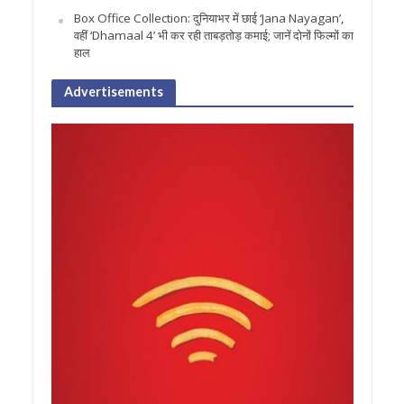
Box Office Collection: दुनियाभर में छाई ‘Jana Nayagan’,
वहीं ‘Dhamaal 4’ भी कर रही ताबड़तोड़ कमाई; जानें दोनों फिल्मों का
हाल
Advertisements