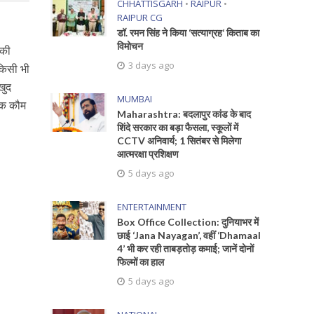
CHHATTISGARH
•
RAIPUR
•
RAIPUR CG
डॉ. रमन सिंह ने किया ‘सत्याग्रह‘ किताब का
विमोचन
 की
3 days ago
किसी भी
खुद
MUMBAI
्कि कौम
Maharashtra: बदलापुर कांड के बाद
शिंदे सरकार का बड़ा फैसला, स्कूलों में
CCTV अनिवार्य; 1 सितंबर से मिलेगा
आत्मरक्षा प्रशिक्षण
5 days ago
ENTERTAINMENT
Box Office Collection: दुनियाभर में
छाई ‘Jana Nayagan’, वहीं ‘Dhamaal
4’ भी कर रही ताबड़तोड़ कमाई; जानें दोनों
फिल्मों का हाल
5 days ago