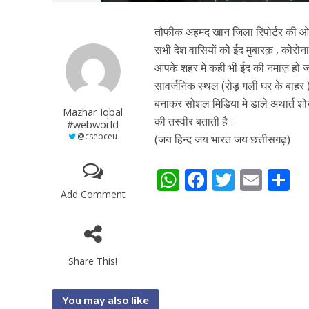
तौफीक अहमद खान जिला रिपोर्टर की ओर 
सभी देश वासियों को ईद मुबारक़ , कोरोना
आपके शहर मे कही भी ईद की नमाज़ हो जाय
सावर्जनिक स्थल (रोड़ गली घर के बाहर 
बनाकर सोशल मिडिया मे डाले अथार्त शोस
Mazhar Iqbal
की तस्वीर बताती है।
#webworld
@csebceu
(जय हिन्द जय भारत जय छत्तीसगढ़)
W
F
T
E
S
h
ac
w
m
h
Add Comment
at
e
itt
ai
a
s
b
er
l
e
A
o
Share This!
p
o
You may also like