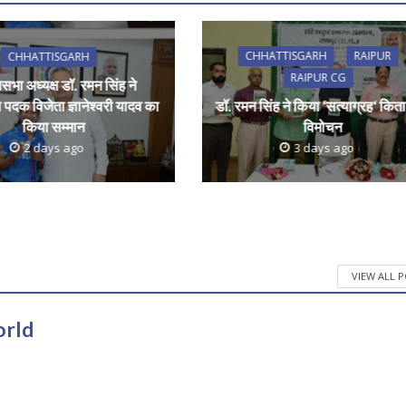
CHHATTISGARH
RAIPUR
CHHATTISGARH
RAIPUR CG
सभा अध्यक्ष डॉ. रमन सिंह ने
 पदक विजेता ज्ञानेश्वरी यादव का
डॉ. रमन सिंह ने किया ‘सत्याग्रह‘ कित
किया सम्मान
विमोचन
2 days ago
3 days ago
VIEW ALL 
orld