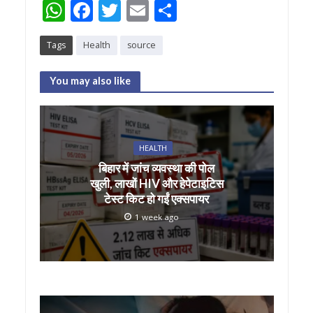
W
F
T
E
S
h
ac
w
m
h
Tags
Health
source
at
e
itt
ai
ar
s
b
er
l
e
You may also like
A
o
p
o
p
k
HEALTH
बिहार में जांच व्यवस्था की पोल
खुली, लाखों HIV और हेपेटाइटिस
टेस्ट किट हो गईं एक्सपायर
1 week ago