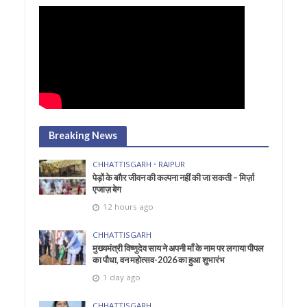
Breaking News
CHHATTISGARH
•
RAIPUR
पेड़ों के बग़ैर जीवन की कल्पना नहीं की जा सकती – मिर्ज़ा
एजाज़ बेग
12 hours ago
CHHATTISGARH
मुख्यमंत्री विष्णुदेव साय ने अपनी माँ के नाम पर लगाया पीपल
का पौधा, वन महोत्सव-2026 का हुआ शुभारंभ
1 day ago
CHHATTISGARH