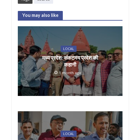
at
e
itt
ai
ar
s
b
er
l
e
You may also like
A
o
p
o
p
k
LOCAL
मध्य प्रदेश: संकटमय प्रदेश की
कहानी
1 month ago
LOCAL