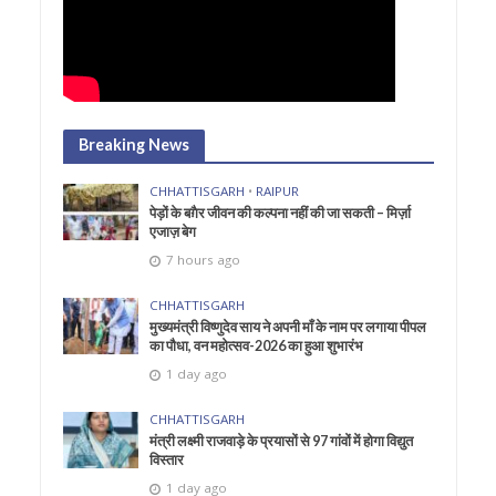
Breaking News
CHHATTISGARH
•
RAIPUR
पेड़ों के बग़ैर जीवन की कल्पना नहीं की जा सकती – मिर्ज़ा
एजाज़ बेग
7 hours ago
CHHATTISGARH
मुख्यमंत्री विष्णुदेव साय ने अपनी माँ के नाम पर लगाया पीपल
का पौधा, वन महोत्सव-2026 का हुआ शुभारंभ
1 day ago
CHHATTISGARH
मंत्री लक्ष्मी राजवाड़े के प्रयासों से 97 गांवों में होगा विद्युत
विस्तार
1 day ago