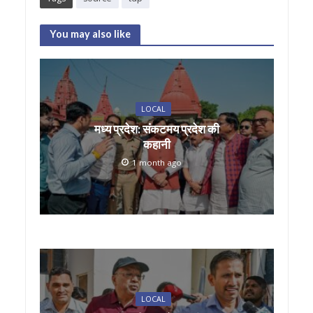
at
e
itt
ai
ar
s
b
er
l
e
You may also like
A
o
p
o
p
k
LOCAL
मध्य प्रदेश: संकटमय प्रदेश की
कहानी
1 month ago
LOCAL