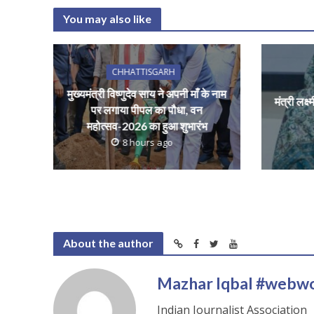
at
e
itt
ai
a
You may also like
s
b
er
l
e
A
o
p
o
CHHATTISGARH
p
k
मुख्यमंत्री विष्णुदेव साय ने अपनी माँ के नाम
मंत्री लक्ष
पर लगाया पीपल का पौधा, वन
महोत्सव-2026 का हुआ शुभारंभ
8 hours ago
About the author
Mazhar Iqbal #webw
Indian Journalist Association