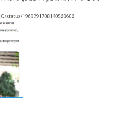
CMO/status/1969291708140560606