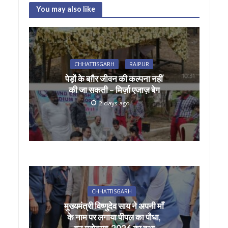
at
e
itt
ai
ar
You may also like
s
b
er
l
e
A
o
p
o
CHHATTISGARH
RAIPUR
p
k
पेड़ों के बग़ैर जीवन की कल्पना नहीं
की जा सकती – मिर्ज़ा एजाज़ बेग
2 days ago
CHHATTISGARH
मुख्यमंत्री विष्णुदेव साय ने अपनी माँ
के नाम पर लगाया पीपल का पौधा,