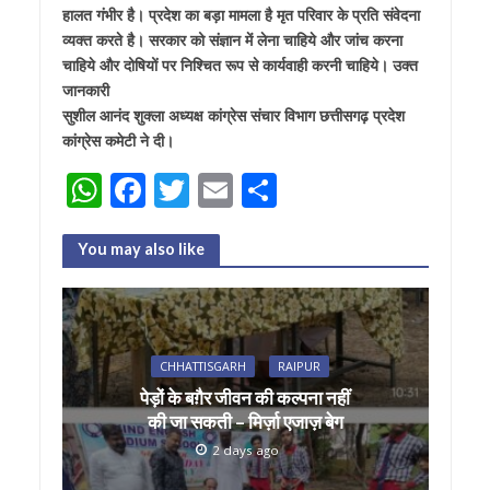
हालत गंभीर है। प्रदेश का बड़ा मामला है मृत परिवार के प्रति संवेदना
व्यक्त करते है। सरकार को संज्ञान में लेना चाहिये और जांच करना
चाहिये और दोषियों पर निश्चित रूप से कार्यवाही करनी चाहिये। उक्त
जानकारी
सुशील आनंद शुक्ला अध्यक्ष कांग्रेस संचार विभाग छत्तीसगढ़ प्रदेश
कांग्रेस कमेटी ने दी।
W
F
T
E
S
h
ac
w
m
h
at
e
itt
ai
ar
You may also like
s
b
er
l
e
A
o
p
o
CHHATTISGARH
RAIPUR
p
k
पेड़ों के बग़ैर जीवन की कल्पना नहीं
की जा सकती – मिर्ज़ा एजाज़ बेग
2 days ago