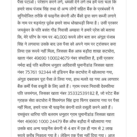
पैसा पटाओ। परेशान करने लगे, धमकी देने लगे तब हमें पता चला कि
हमारे साथ पंजाब सिंह तथा दो अन्य लोगों सहित बैंक के प्रबंधकों ने
सुनियोजित तरीके से फाइनेंस कंपनी और बैंको द्वारा साग सब्जी लगाने
के नाम पर षड्यंत्र पूर्वक हमारे साथ धोखाधड़ी किया है। उसी प्रकार
जयकुंवर के पति बसंत गोंड निवासी अमहवा ने हमारे प्रेस को बताया
कि, मेरे पत्नि के नाम पर 40,000 रूपये लोन बता कर अंगूठा पंजाब
सिंह ने लगवाया उसके बाद उस पैसा को अपने नाम पर ट्रांसफर करा
लिया एक रूपये नहीं मिला, जिसका बैंक आफ बड़ौदा शाखा कटघोरा,
खाता नंबर 49690 100024679 नंबर संचालित है, इसी प्रकार
नर्मदा बाई पति बलीराम धनुहार आदिवासी घुमानीडांड जिसका खाता
नंबर 75761 92344 जो इंडियन बैंक कटघोरा में खोलवाया गया,
अंगुठा दबवाकर पूरा पैसा ले लिया गया, हाथ मलते रह गया अब लागतार
बैंक कर्मी पैसा वसूली के लिए आते हैं। ग्राम पचरा निवासी देवमतिया
पति जयमंगल, जिसका खाता नंबर 35332539182 है, जो स्टेट बैंक
ग्राहक सेवा कटघोरा में शिवमंगल सिंह द्वारा फिंगर दबवाया गया पर पैसा
नहीं मिला, हमारे पास भी फाइनेंस कंपनी वाले वसूली करने आते हैं।
रामकुंवर धारिया पति बलराम धनुहार ग्राम घुमानीडांड जिसका खाता
नंबर 49690 1000 24479 बैंक ऑफ बड़ौदा में खोलवाया गया
उसके बाद अन्य फाइनेंस कंपनी से 4 बार में एक ही नाम से 2 लाख
रूपये करीब निकाला गया है। लेकिन एक पैसा नहीं दिया गया। आज