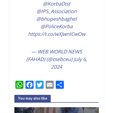
@KorbaDist
@IPS_Association
@bhupeshbaghel
@PoliceKorba
https://t.co/wXJwnICwOw
— WEB WORLD NEWS
(FAHAD) (@csebceu)
July 6,
2024
W
F
T
E
S
h
ac
w
m
h
at
e
itt
ai
ar
You may also like
s
b
er
l
e