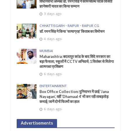
विधानसभा अध्यक्ष डॉ. रमन सिंह ने कॉमनवेल्थ पदक विजेता
ज्ञानेश्वरी यादव का किया सम्मान
3 days ago
CHHATTISGARH
•
RAIPUR
•
RAIPUR CG
डॉ. रमन सिंह ने किया ‘सत्याग्रह‘ किताब का विमोचन
4 days ago
MUMBAI
Maharashtra: बदलापुर कांड के बाद शिंदे सरकार का
बड़ा फैसला, स्कूलों में CCTV अनिवार्य; 1 सितंबर से मिलेगा
आत्मरक्षा प्रशिक्षण
6 days ago
ENTERTAINMENT
Box Office Collection: दुनियाभर में छाई ‘Jana
Nayagan’, वहीं ‘Dhamaal 4’ भी कर रही ताबड़तोड़
कमाई; जानें दोनों फिल्मों का हाल
6 days ago
Advertisements