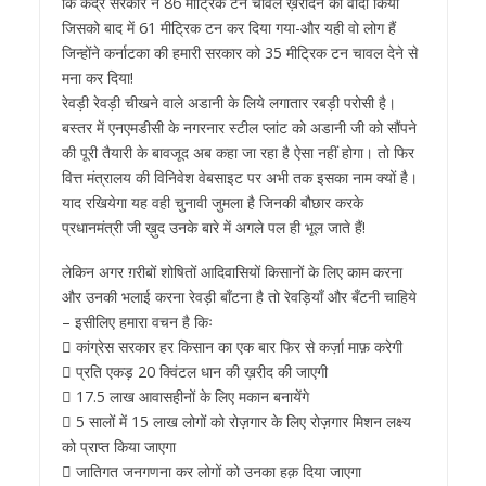
कि केंद्र सरकार ने 86 मीट्रिक टन चावल ख़रीदने का वादा किया
जिसको बाद में 61 मीट्रिक टन कर दिया गया-और यही वो लोग हैं
जिन्होंने कर्नाटका की हमारी सरकार को 35 मीट्रिक टन चावल देने से
मना कर दिया!
रेवड़ी रेवड़ी चीखने वाले अडानी के लिये लगातार रबड़ी परोसी है।
बस्तर में एनएमडीसी के नगरनार स्टील प्लांट को अडानी जी को सौंपने
की पूरी तैयारी के बावजूद अब कहा जा रहा है ऐसा नहीं होगा। तो फिर
वित्त मंत्रालय की विनिवेश वेबसाइट पर अभी तक इसका नाम क्यों है।
याद रखियेगा यह वही चुनावी जुमला है जिनकी बौछार करके
प्रधानमंत्री जी ख़ुद उनके बारे में अगले पल ही भूल जाते हैं!
लेकिन अगर ग़रीबों शोषितों आदिवासियों किसानों के लिए काम करना
और उनकी भलाई करना रेवड़ी बाँटना है तो रेवड़ियाँ और बँटनी चाहिये
– इसीलिए हमारा वचन है किः
 कांग्रेस सरकार हर किसान का एक बार फिर से कर्ज़ा माफ़ करेगी
 प्रति एकड़ 20 क्विंटल धान की ख़रीद की जाएगी
 17.5 लाख आवासहीनों के लिए मकान बनायेंगे
 5 सालों में 15 लाख लोगों को रोज़गार के लिए रोज़गार मिशन लक्ष्य
को प्राप्त किया जाएगा
 जातिगत जनगणना कर लोगों को उनका हक़ दिया जाएगा