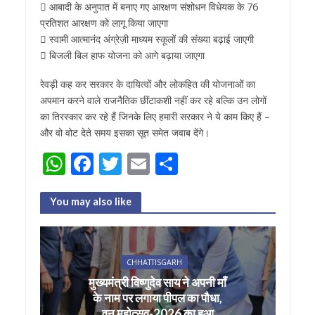
 आबादी के अनुपात में बनाए गए आरक्षण संशोधन विधेयक के 76
प्रतिशत आरक्षण को लागू किया जाएगा
 स्वामी आत्मानंद अंग्रेज़ी माध्यम स्कूलों की संख्या बढ़ाई जाएगी
 बिजली बिल हाफ योजना को आगे बढ़ाया जाएगा
रेवड़ी कह कर सरकार के दायित्वों और लोकहित की योजनाओं का
अपमान करने वाले राजनैतिक छींटाकशी नहीं कर रहे बल्कि उन लोगों
का तिरस्कार कर रहे हैं जिनके लिए हमारी सरकार ने ये काम किए हैं –
और वो वोट देते समय इसका सूत समेत जवाब देंगे।
W
F
T
E
S
h
ac
w
m
h
at
e
itt
ai
ar
You may also like
s
b
er
l
e
A
o
CHHATTISGARH
p
o
मुख्यमंत्री विष्णुदेव साय ने अपनी माँ
p
k
के नाम पर लगाया पीपल का पौधा,
वन महोत्सव-2026 का हुआ