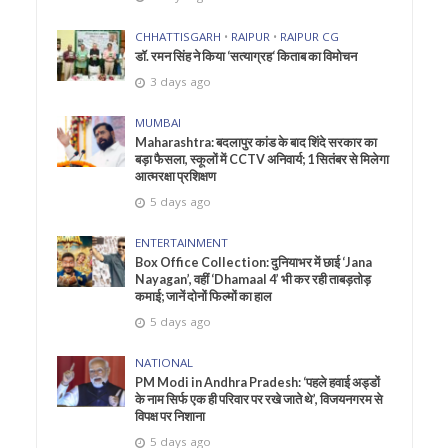
CHHATTISGARH
•
RAIPUR
•
RAIPUR CG
डॉ. रमन सिंह ने किया ‘सत्याग्रह‘ किताब का विमोचन
3 days ago
MUMBAI
Maharashtra: बदलापुर कांड के बाद शिंदे सरकार का
बड़ा फैसला, स्कूलों में CCTV अनिवार्य; 1 सितंबर से मिलेगा
आत्मरक्षा प्रशिक्षण
5 days ago
ENTERTAINMENT
Box Office Collection: दुनियाभर में छाई ‘Jana
Nayagan’, वहीं ‘Dhamaal 4’ भी कर रही ताबड़तोड़
कमाई; जानें दोनों फिल्मों का हाल
5 days ago
NATIONAL
PM Modi in Andhra Pradesh: ‘पहले हवाई अड्डों
के नाम सिर्फ एक ही परिवार पर रखे जाते थे’, विजयनगरम से
विपक्ष पर निशाना
5 days ago