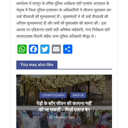
कार्यालय में रायपुर के वरिष्ठ पुलिस अधीक्षक श्री प्रशांत अग्रवाल के
नेतृत्व में जिला पुलिस प्रशासन के अधिकारियों ने सौजन्य मुलाकात कर
उन्हें दीपावली की शुभकामनाएं दीं। मुख्यमंत्री ने भी उन्हें दीपावली की
अग्रिम शुभकामनाएं दी और सभी की कुशलक्षेम की कामना की। इस
अवसर पर एडिशनल एसपी श्री अभिषेक माहेश्वरी, नगर निरीक्षक श्री
सत्यप्रकाश तिवारी सहित अन्य पुलिस अधिकारी मौजूद थे।
W
F
T
E
S
h
ac
w
m
h
at
e
itt
ai
ar
You may also like
s
b
er
l
e
A
o
p
o
CHHATTISGARH
RAIPUR
p
k
पेड़ों के बग़ैर जीवन की कल्पना नहीं
की जा सकती – मिर्ज़ा एजाज़ बेग
16 hours ago