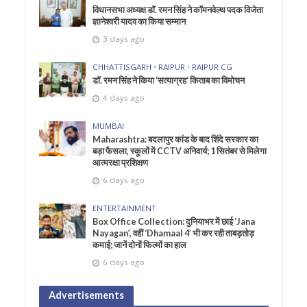
विधानसभा अध्यक्ष डॉ. रमन सिंह ने कॉमनवेल्थ पदक विजेता
ज्ञानेश्वरी यादव का किया सम्मान
3 days ago
CHHATTISGARH
•
RAIPUR
•
RAIPUR CG
डॉ. रमन सिंह ने किया ‘सत्याग्रह‘ किताब का विमोचन
4 days ago
MUMBAI
Maharashtra: बदलापुर कांड के बाद शिंदे सरकार का
बड़ा फैसला, स्कूलों में CCTV अनिवार्य; 1 सितंबर से मिलेगा
आत्मरक्षा प्रशिक्षण
6 days ago
ENTERTAINMENT
Box Office Collection: दुनियाभर में छाई ‘Jana
Nayagan’, वहीं ‘Dhamaal 4’ भी कर रही ताबड़तोड़
कमाई; जानें दोनों फिल्मों का हाल
6 days ago
Advertisements