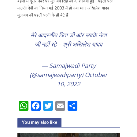
बहनों में दूसरे नंबर पर मुलायम सिंह की दो शादियां हुईं। पहली पत्नी
मालती देवी का निधन मई 2003 में हो गया था। अखि‍लेश यादव
मुलायम की पहली पत्नी के ही बेटे हैं
मेरे आदरणीय पिता जी और सबके नेता
जी नहीं रहे – श्री अखिलेश यादव
— Samajwadi Party
(@samajwadiparty)
October
10, 2022
W
F
T
E
S
h
ac
w
m
h
at
e
itt
ai
ar
You may also like
s
b
er
l
e