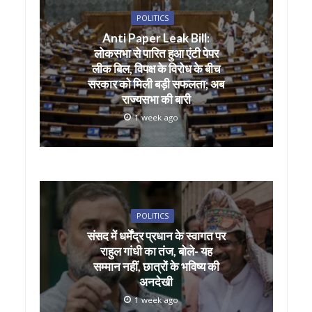
A
o
POLITICS
p
o
Anti Paper Leak Bill:
लोकसभा से पारित हुआ एंटी पेपर
p
k
लीक बिल, विपक्ष के विरोध के बीच
सरकार को मिली बड़ी सफलता; अब
राज्यसभा की बारी
1 week ago
POLITICS
संसद में धर्मेंद्र प्रधान के स्वागत पर
राहुल गांधी का तंज, बोले- यह
सम्मान नहीं, छात्रों के भविष्य की
अनदेखी
1 week ago