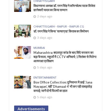
CHHATTISGARH
विधानसभा अध्यक्ष डॉ. रमन सिंह ने कॉमनवेल्थ पदक विजेता
ज्ञानेश्वरी यादव का किया सम्मान
2 days ago
CHHATTISGARH
•
RAIPUR
•
RAIPUR CG
डॉ. रमन सिंह ने किया ‘सत्याग्रह‘ किताब का विमोचन
3 days ago
MUMBAI
Maharashtra: बदलापुर कांड के बाद शिंदे सरकार का
बड़ा फैसला, स्कूलों में CCTV अनिवार्य; 1 सितंबर से मिलेगा
आत्मरक्षा प्रशिक्षण
5 days ago
ENTERTAINMENT
Box Office Collection: दुनियाभर में छाई ‘Jana
Nayagan’, वहीं ‘Dhamaal 4’ भी कर रही ताबड़तोड़
कमाई; जानें दोनों फिल्मों का हाल
5 days ago
Advertisements