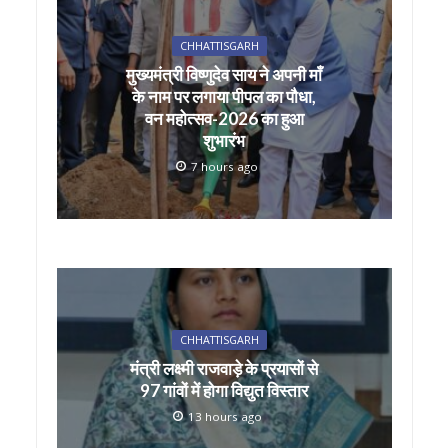
s
b
er
l
e
A
o
CHHATTISGARH
p
o
मुख्यमंत्री विष्णुदेव साय ने अपनी माँ
p
k
के नाम पर लगाया पीपल का पौधा,
वन महोत्सव-2026 का हुआ
शुभारंभ
7 hours ago
CHHATTISGARH
मंत्री लक्ष्मी राजवाड़े के प्रयासों से
97 गांवों में होगा विद्युत विस्तार
13 hours ago