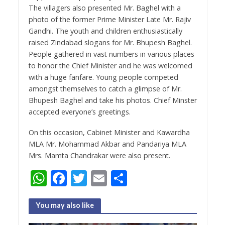
The villagers also presented Mr. Baghel with a
photo of the former Prime Minister Late Mr. Rajiv
Gandhi. The youth and children enthusiastically
raised Zindabad slogans for Mr. Bhupesh Baghel.
People gathered in vast numbers in various places
to honor the Chief Minister and he was welcomed
with a huge fanfare. Young people competed
amongst themselves to catch a glimpse of Mr.
Bhupesh Baghel and take his photos. Chief Minster
accepted everyone’s greetings.
On this occasion, Cabinet Minister and Kawardha
MLA Mr. Mohammad Akbar and Pandariya MLA
Mrs. Mamta Chandrakar were also present.
W
F
T
E
S
h
ac
w
m
h
at
e
itt
ai
ar
You may also like