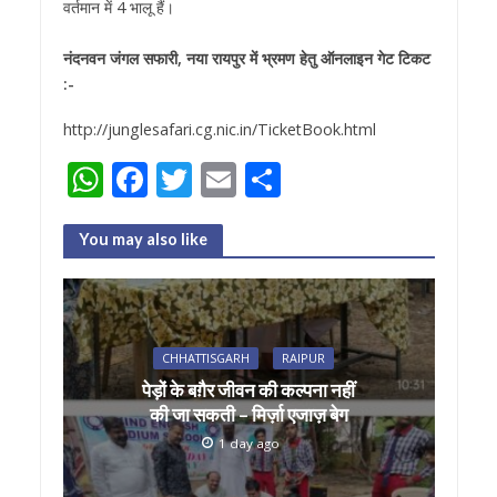
वर्तमान में 4 भालू हैं।
नंदनवन जंगल सफारी, नया रायपुर में भ्रमण हेतु ऑनलाइन गेट टिकट
:-
http://junglesafari.cg.nic.in/TicketBook.html
W
F
T
E
S
h
ac
w
m
h
at
e
itt
ai
ar
You may also like
s
b
er
l
e
A
o
p
o
CHHATTISGARH
RAIPUR
p
k
पेड़ों के बग़ैर जीवन की कल्पना नहीं
की जा सकती – मिर्ज़ा एजाज़ बेग
1 day ago