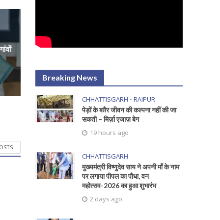
ांवों
Breaking News
CHHATTISGARH
•
RAIPUR
पेड़ों के बग़ैर जीवन की कल्पना नहीं की जा
सकती – मिर्ज़ा एजाज़ बेग
19 hours ago
POSTS
CHHATTISGARH
मुख्यमंत्री विष्णुदेव साय ने अपनी माँ के नाम
पर लगाया पीपल का पौधा, वन
महोत्सव-2026 का हुआ शुभारंभ
2 days ago