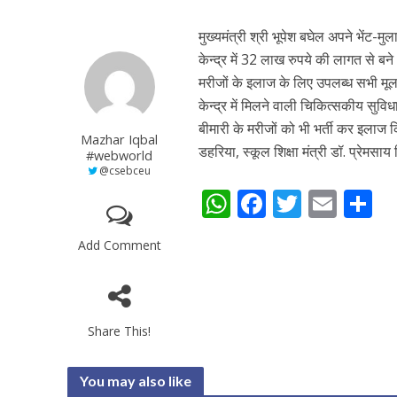
मुख्यमंत्री श्री भूपेश बघेल अपने भेंट-मुल
केन्द्र में 32 लाख रुपये की लागत से बने
मरीजों के इलाज के लिए उपलब्ध सभी मूल
केन्द्र में मिलने वाली चिकित्सकीय सुवि
बीमारी के मरीजों को भी भर्ती कर इला
Mazhar Iqbal
डहरिया, स्कूल शिक्षा मंत्री डॉ. प्रेमस
#webworld
@csebceu
W
F
T
E
S
h
ac
w
m
h
Add Comment
at
e
itt
ai
a
s
b
er
l
e
A
o
Share This!
p
o
p
k
You may also like