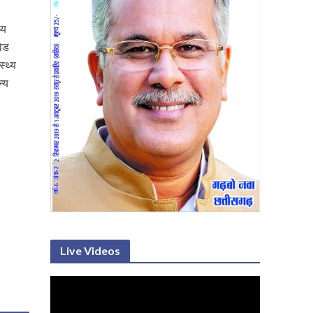
्य
विड
्थ्य
न्य
Live Videos