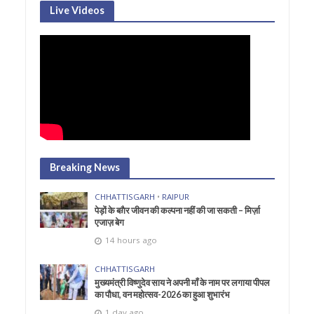
Live Videos
Breaking News
CHHATTISGARH
•
RAIPUR
पेड़ों के बग़ैर जीवन की कल्पना नहीं की जा सकती – मिर्ज़ा
एजाज़ बेग
14 hours ago
CHHATTISGARH
मुख्यमंत्री विष्णुदेव साय ने अपनी माँ के नाम पर लगाया पीपल
का पौधा, वन महोत्सव-2026 का हुआ शुभारंभ
1 day ago