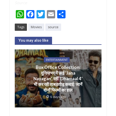
Source
W
F
T
E
S
h
ac
w
m
h
Tags
Movies
source
at
e
itt
ai
ar
s
b
er
l
e
You may also like
A
o
p
o
ENTERTAINMENT
p
k
Box Office Collection:
दुनियाभर में छाई ‘Jana
Nayagan’, वहीं ‘Dhamaal 4’
भी कर रही ताबड़तोड़ कमाई; जानें
दोनों फिल्मों का हाल
6 days ago