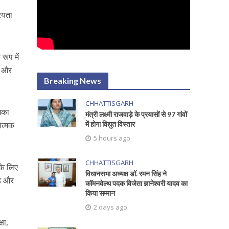
ियता
रूप में
ों और
Breaking News
CHHATTISGARH
मिका
मंत्री लक्ष्मी राजवाड़े के प्रयासों से 97 गांवों
में होगा विद्युत विस्तार
नात्मक
5 hours ago
CHHATTISGARH
 के लिए
विधानसभा अध्यक्ष डॉ. रमन सिंह ने
ड़ और
कॉमनवेल्थ पदक विजेता ज्ञानेश्वरी यादव का
किया सम्मान
2 days ago
षा,