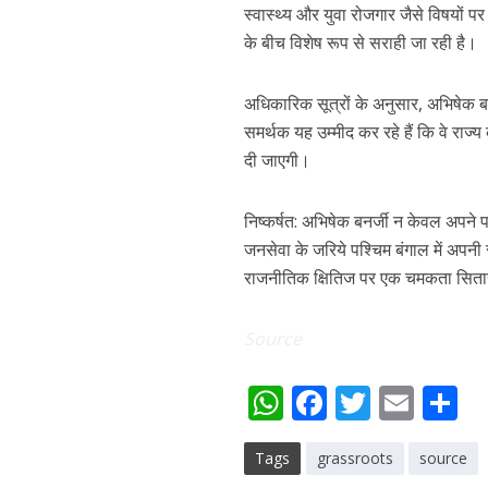
स्वास्थ्य और युवा रोजगार जैसे विषयों 
के बीच विशेष रूप से सराही जा रही है।
अधिकारिक सूत्रों के अनुसार, अभिषेक बन
समर्थक यह उम्मीद कर रहे हैं कि वे राज
दी जाएगी।
निष्कर्षत: अभिषेक बनर्जी न केवल अपने 
जनसेवा के जरिये पश्चिम बंगाल में अपनी स
राजनीतिक क्षितिज पर एक चमकता सितार
Source
W
F
T
E
S
h
ac
w
m
h
Tags
grassroots
source
at
e
itt
ai
a