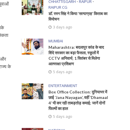
CHHATTISGARH
•
RAIPUR
•
युवाओं
RAIPUR CG
डॉ. रमन सिंह ने किया ‘सत्याग्रह‘ किताब का
विमोचन
3 days ago
नके
मिकता
MUMBAI
Maharashtra: बदलापुर कांड के बाद
शिंदे सरकार का बड़ा फैसला, स्कूलों में
CCTV अनिवार्य; 1 सितंबर से मिलेगा
ं और
आत्मरक्षा प्रशिक्षण
ाज्य के
5 days ago
ENTERTAINMENT
Box Office Collection: दुनियाभर में
छाई ‘Jana Nayagan’, वहीं ‘Dhamaal
4’ भी कर रही ताबड़तोड़ कमाई; जानें दोनों
फिल्मों का हाल
5 days ago