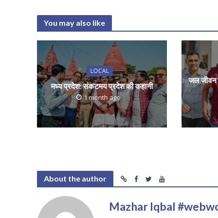
s
b
er
l
e
A
o
You may also like
p
o
p
k
LOCAL
जल जीवन म
मध्य प्रदेश: संकटमय प्रदेश की कहानी
1 month ago
About the author
Mazhar Iqbal #webw